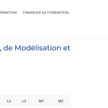
ORMATION
FINANCER SA FORMATION
, de Modélisation et
L2
L3
M1
M2