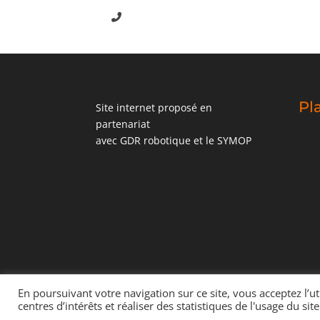
Pl
Site internet proposé en
partenariat
avec
GDR robotique
et le
SYMOP
En poursuivant votre navigation sur ce site, vous acceptez l’u
Copyright 2021 - SYMOP | Designed by
nexteo inte
centres d’intérêts et réaliser des statistiques de l'usage du site